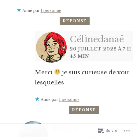
Aimé par
1 personne
RÉPONSE
Célinedanaë
26 JUILLET 2022 À 7 H
45 MIN
Merci
je suis curieuse de voir
lesquelles
Aimé par
1 personne
RÉPONSE
Shaya
Suivre