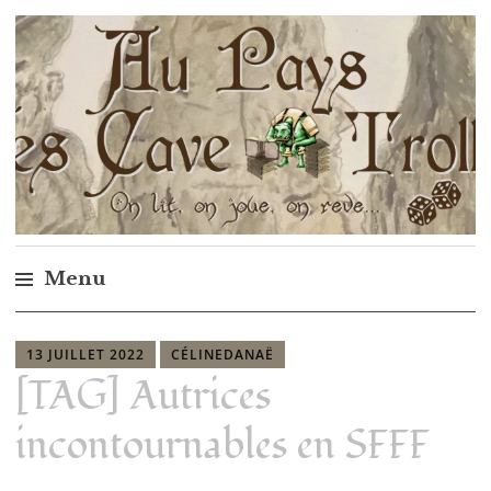
Au pays des cave trolls
Menu
13 JUILLET 2022
CÉLINEDANAË
[TAG] Autrices
incontournables en SFFF