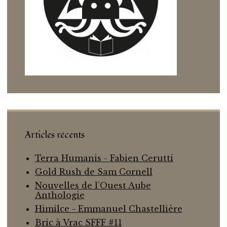
Articles récents
Terra Humanis - Fabien Cerutti
Gold Rush de Sam Cornell
Nouvelles de l’Ouest Aube
Anthologie
Himilce - Emmanuel Chastellière
Bric à Vrac SFFF #11