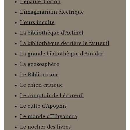
L’épaule d’orion
L’imaginarium électrique
L’ours inculte
La bibliothèque d’Aelinel
La bibliothèque derrière le fauteuil
La grande bibliothèque d’Anudar
La geekosphère
Le Bibliocosme
Le chien critique
Le comptoir de l’écureuil
Le culte d’Apophis
Le monde d’Elhyandra
Le nocher des livres