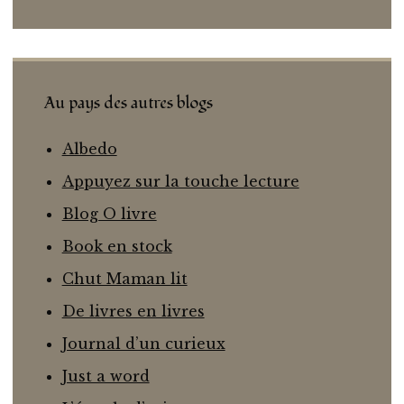
Au pays des autres blogs
Albedo
Appuyez sur la touche lecture
Blog O livre
Book en stock
Chut Maman lit
De livres en livres
Journal d’un curieux
Just a word