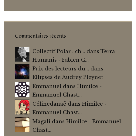
Commentaires récents
Collectif Polar : ch…
dans
Terra
Humanis - Fabien C…
Prix des lecteurs du…
dans
Ellipses de Audrey Pleynet
Emmanuel
dans
Himilce -
Emmanuel Chast…
Célinedanaë
dans
Himilce -
Emmanuel Chast…
Magali dans
Himilce - Emmanuel
Chast…